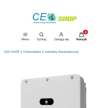
Produkty w koszy
Otwórz wyszukiwarkę
Menu
Szukaj
Zaloguj się
Koszyk
CEO-SHOP
Fotowoltaika
Inwertery fotowoltaiczne