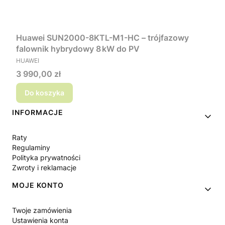
Huawei SUN2000-8KTL-M1-HC – trójfazowy
falownik hybrydowy 8 kW do PV
PRODUCENT
HUAWEI
Cena
3 990,00 zł
Do koszyka
Linki w stopce
INFORMACJE
Raty
Regulaminy
Polityka prywatności
Zwroty i reklamacje
MOJE KONTO
Twoje zamówienia
Ustawienia konta