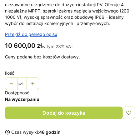
niezawodne urządzenie do dużych instalacji PV. Oferuje 4
niezależne MPPT, szeroki zakres napięcia wejściowego (200-
1000 V), wysoką sprawność oraz obudowę IP66 – idealny
wybór do instalacji komercyjnych i przemysłowych.
Przejdź do pełnego opisu
Cena
10 600,00 zł
w tym 23% VAT
w tym
23%
VAT
Ceny podane bez kosztów dostawy.
Ilość
szt.
Dostępność:
Na wyczerpaniu
Dodaj do koszyka
Czas wysyłki:
48 godzin